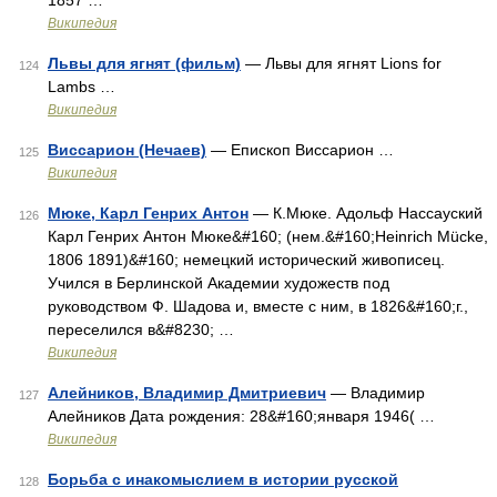
1857 …
Википедия
Львы для ягнят (фильм)
— Львы для ягнят Lions for
124
Lambs …
Википедия
Виссарион (Нечаев)
— Епископ Виссарион …
125
Википедия
Мюке, Карл Генрих Антон
— К.Мюке. Адольф Нассауский
126
Карл Генрих Антон Мюке&#160; (нем.&#160;Heinrich Mücke,
1806 1891)&#160; немецкий исторический живописец.
Учился в Берлинской Академии художеств под
руководством Ф. Шадова и, вместе с ним, в 1826&#160;г.,
переселился в&#8230; …
Википедия
Алейников, Владимир Дмитриевич
— Владимир
127
Алейников Дата рождения: 28&#160;января 1946( …
Википедия
Борьба с инакомыслием в истории русской
128