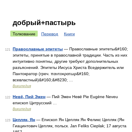
добрый+пастырь
Толкование
Перевод
Книги
Православные эпитеты
— Православные эпитеты&#160;
121
эпитеты, принятые в православной традиции. Часть из них
интуитивно понятны, другие требуют дополнительных
разъяснений. Эпитеты Иисуса Христа Вседержитель или
Пантократор (греч. παντοκρατωρ&#160;
всевластный)&#160;&#8230; …
Википедия
Невё, Пий Эжен
— Пий Эжен Невё Pie Eugène Neveu
122
епископ Цитрусский …
Википедия
Цепляк, Ян
— Епископ Ян Цепляк Ян Феликс Цепляк (Ян
123
Гиацинтович Цепляк, польск. Jan Feliks Cieplak; 17 августа