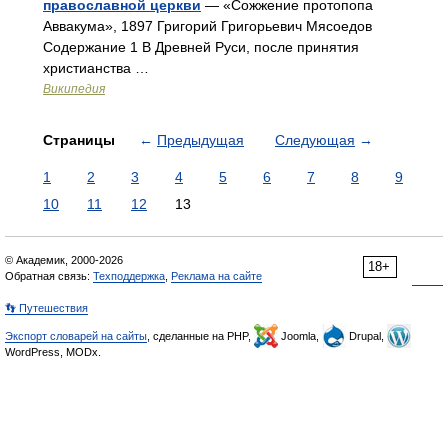
православной церкви
— «Сожжение протопопа
Аввакума», 1897 Григорий Григорьевич Мясоедов
Содержание 1 В Древней Руси, после принятия
христианства …
Википедия
Страницы
←
Предыдущая
Следующая
→
1
2
3
4
5
6
7
8
9
10
11
12
13
© Академик, 2000-2026
18+
Обратная связь:
Техподдержка
,
Реклама на сайте
👣 Путешествия
Экспорт словарей на сайты
, сделанные на PHP,
Joomla,
Drupal,
WordPress, MODx.